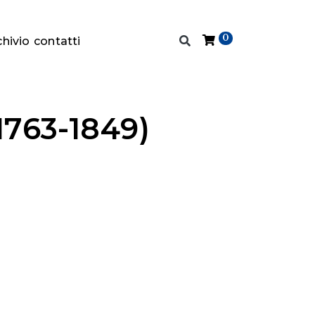
0
chivio
contatti
1763-1849)