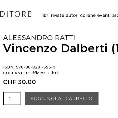
libri
riviste
autori
collane
eventi
ar
ALESSANDRO RATTI
Vincenzo Dalberti (
ISBN: 978-88-8281-553-0
COLLANE:
L'Officina
,
Libri
CHF
30.00
Vincenzo
AGGIUNGI AL CARRELLO
Dalberti
(1763-
1849)