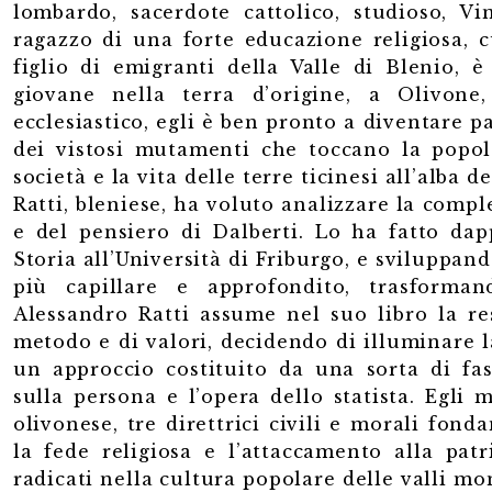
lombardo, sacerdote cattolico, studioso, V
ragazzo di una forte educazione religiosa, c
figlio di emigranti della Valle di Blenio, 
giovane nella terra d’origine, a Olivone
ecclesiastico, egli è ben pronto a diventare p
dei vistosi mutamenti che toccano la popola
società e la vita delle terre ticinesi all’alba 
Ratti, bleniese, ha voluto analizzare la compl
e del pensiero di Dalberti. Lo ha fatto dap
Storia all’Università di Friburgo, e sviluppan
più capillare e approfondito, trasforma
Alessandro Ratti assume nel suo libro la re
metodo e di valori, decidendo di illuminare la
un approccio costituito da una sorta di fasc
sulla persona e l’opera dello statista. Egli m
olivonese, tre direttrici civili e morali fonda
la fede religiosa e l’attaccamento alla patr
radicati nella cultura popolare delle valli mo