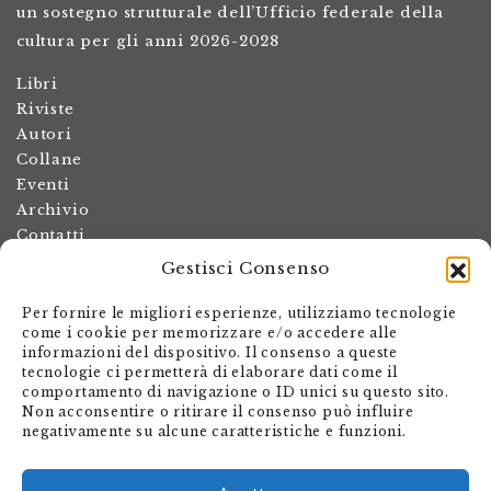
un sostegno strutturale dell’Ufficio federale della
cultura per gli anni 2026-2028
Libri
Riviste
Autori
Collane
Eventi
Archivio
Contatti
Gestisci Consenso
Termini e condizioni
Spese di spedizione
Per fornire le migliori esperienze, utilizziamo tecnologie
Politica dei resi
come i cookie per memorizzare e/o accedere alle
informazioni del dispositivo. Il consenso a queste
Informativa sulla privacy
tecnologie ci permetterà di elaborare dati come il
Il mio account
comportamento di navigazione o ID unici su questo sito.
Non acconsentire o ritirare il consenso può influire
Carrello
negativamente su alcune caratteristiche e funzioni.
Armando Dadò Editore
Via Giovanni Antonio Orelli 29