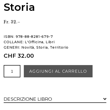
Storia
Fr. 32.–
ISBN: 978-88-8281-679-7
COLLANE:
L'Officina
,
Libri
GENERI:
Novità
,
Storia
,
Territorio
CHF
32.00
Il
AGGIUNGI AL CARRELLO
Ticino
nella
Storia
quantità
DESCRIZIONE LIBRO