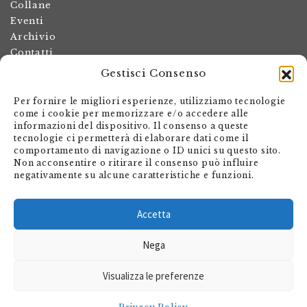
Collane
Eventi
Archivio
Contatti
Gestisci Consenso
Termini e condizioni
Spese di spedizione
Per fornire le migliori esperienze, utilizziamo tecnologie
Politica dei resi
come i cookie per memorizzare e/o accedere alle
informazioni del dispositivo. Il consenso a queste
Informativa sulla privacy
tecnologie ci permetterà di elaborare dati come il
Il mio account
comportamento di navigazione o ID unici su questo sito.
Non acconsentire o ritirare il consenso può influire
Carrello
negativamente su alcune caratteristiche e funzioni.
Armando Dadò Editore
Via Giovanni Antonio Orelli 29
Accetta
Casella postale 563
Nega
CH - 6601 Locarno
Visualizza le preferenze
shop@editore.ch
+41 91 756 01 20