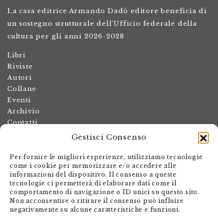
La casa editrice Armando Dadò editore beneficia di
un sostegno strutturale dell’Ufficio federale della
cultura per gli anni 2026-2028
Libri
Riviste
Autori
Collane
Eventi
Archivio
Contatti
Gestisci Consenso
Termini e condizioni
Spese di spedizione
Per fornire le migliori esperienze, utilizziamo tecnologie
Politica dei resi
come i cookie per memorizzare e/o accedere alle
informazioni del dispositivo. Il consenso a queste
Informativa sulla privacy
tecnologie ci permetterà di elaborare dati come il
Il mio account
comportamento di navigazione o ID unici su questo sito.
Non acconsentire o ritirare il consenso può influire
Carrello
negativamente su alcune caratteristiche e funzioni.