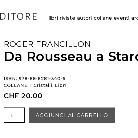
libri
riviste
autori
collane
eventi
ar
ROGER FRANCILLON
Da Rousseau a Star
ISBN: 978-88-8281-340-6
COLLANE:
I Cristalli
,
Libri
CHF
20.00
Da
AGGIUNGI AL CARRELLO
Rousseau
a
Starobinski