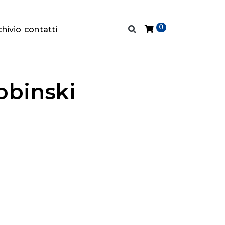
0
chivio
contatti
obinski