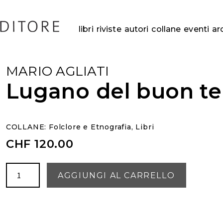
libri
riviste
autori
collane
eventi
ar
MARIO AGLIATI
Lugano del buon t
COLLANE:
Folclore e Etnografia
,
Libri
CHF
120.00
Lugano
AGGIUNGI AL CARRELLO
del
buon
tempo
quantità