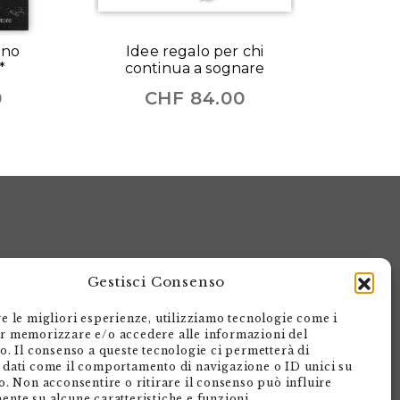
ino
Idee regalo per chi
*
continua a sognare
0
CHF
84.00
Gestisci Consenso
re le migliori esperienze, utilizziamo tecnologie come i
r memorizzare e/o accedere alle informazioni del
Armando Dadò Editore
vo. Il consenso a queste tecnologie ci permetterà di
 dati come il comportamento di navigazione o ID unici su
Via Giovanni Antonio Orelli 29
o. Non acconsentire o ritirare il consenso può influire
Casella postale 563
ente su alcune caratteristiche e funzioni.