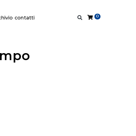
0
chivio
contatti
empo