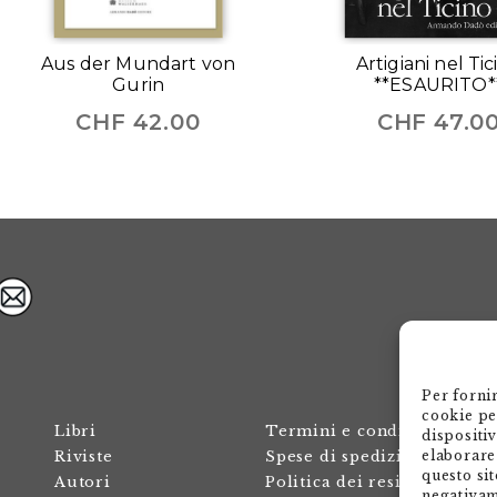
Aus der Mundart von
Artigiani nel Tic
Gurin
**ESAURITO*
CHF
42.00
CHF
47.0
Per forni
cookie pe
Libri
Termini e condizioni
dispositi
elaborare
Riviste
Spese di spedizione
questo sit
Autori
Politica dei resi
negativam