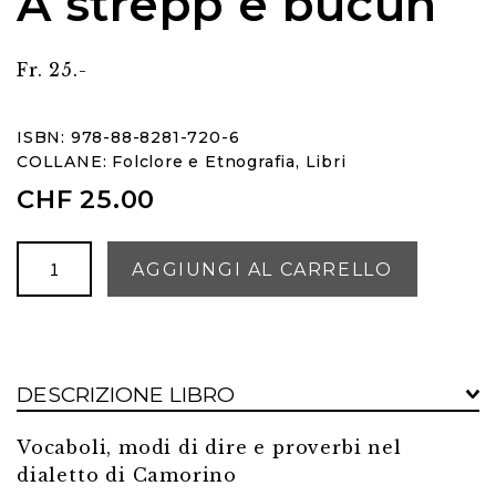
A strèpp e bucún
Fr. 25.-
ISBN: 978-88-8281-720-6
COLLANE:
Folclore e Etnografia
,
Libri
CHF
25.00
A
AGGIUNGI AL CARRELLO
strèpp
e
bucún
quantità
DESCRIZIONE LIBRO
Vocaboli, modi di dire e proverbi nel
dialetto di Camorino