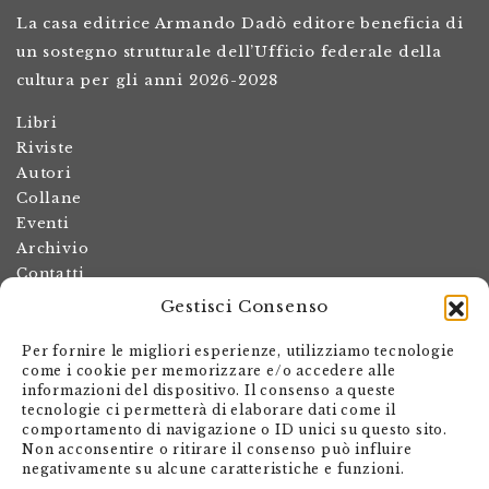
La casa editrice Armando Dadò editore beneficia di
un sostegno strutturale dell’Ufficio federale della
cultura per gli anni 2026-2028
Libri
Riviste
Autori
Collane
Eventi
Archivio
Contatti
Gestisci Consenso
Termini e condizioni
Spese di spedizione
Per fornire le migliori esperienze, utilizziamo tecnologie
Politica dei resi
come i cookie per memorizzare e/o accedere alle
informazioni del dispositivo. Il consenso a queste
Informativa sulla privacy
tecnologie ci permetterà di elaborare dati come il
Il mio account
comportamento di navigazione o ID unici su questo sito.
Non acconsentire o ritirare il consenso può influire
Carrello
negativamente su alcune caratteristiche e funzioni.