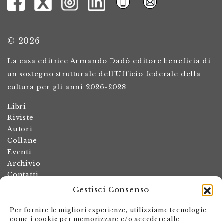
© 2026
La casa editrice Armando Dadò editore beneficia di
un sostegno strutturale dell’Ufficio federale della
cultura per gli anni 2026-2028
Libri
Riviste
Autori
Collane
Eventi
Archivio
Contatti
Gestisci Consenso
Termini e condizioni
Spese di spedizione
Per fornire le migliori esperienze, utilizziamo tecnologie
Politica dei resi
come i cookie per memorizzare e/o accedere alle