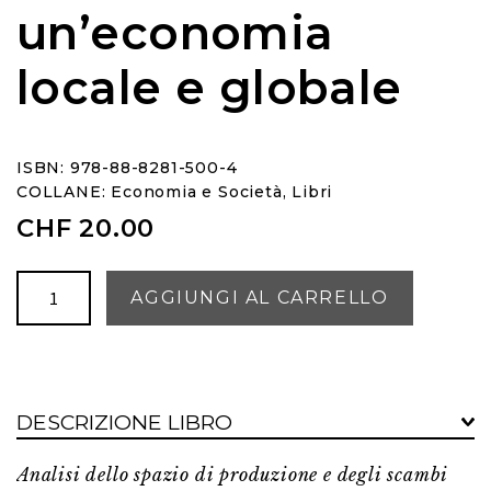
un’economia
locale e globale
ISBN: 978-88-8281-500-4
COLLANE:
Economia e Società
,
Libri
CHF
20.00
Il
AGGIUNGI AL CARRELLO
Ticino:
un'economia
locale
e
DESCRIZIONE LIBRO
globale
quantità
Analisi dello spazio di produzione e degli scambi