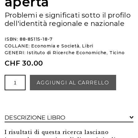
aperta
Problemi e significati sotto il profilo
dell'identità regionale e nazionale
ISBN: 88-85115-18-7
COLLANE:
Economia e Società
,
Libri
GENERI:
Istituto di Ricerche Economiche
,
Ticino
CHF
30.00
Il
AGGIUNGI AL CARRELLO
Ticino
regione
aperta
quantità
DESCRIZIONE LIBRO
I risultati di questa ricerca lasciano