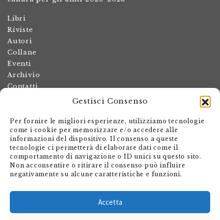
Libri
Riviste
Autori
Collane
Eventi
Archivio
Contatti
Gestisci Consenso
Termini e condizioni
Spese di spedizione
Per fornire le migliori esperienze, utilizziamo tecnologie
Politica dei resi
come i cookie per memorizzare e/o accedere alle
informazioni del dispositivo. Il consenso a queste
Informativa sulla privacy
tecnologie ci permetterà di elaborare dati come il
Il mio account
comportamento di navigazione o ID unici su questo sito.
Non acconsentire o ritirare il consenso può influire
Carrello
negativamente su alcune caratteristiche e funzioni.
Armando Dadò Editore
Via Giovanni Antonio Orelli 29
Accetta
Casella postale 563