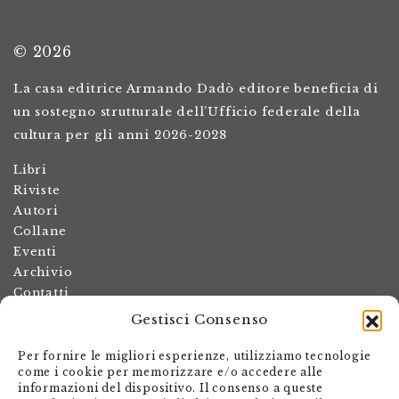
© 2026
La casa editrice Armando Dadò editore beneficia di
un sostegno strutturale dell’Ufficio federale della
cultura per gli anni 2026-2028
Libri
Riviste
Autori
Collane
Eventi
Archivio
Contatti
Gestisci Consenso
Termini e condizioni
Spese di spedizione
Per fornire le migliori esperienze, utilizziamo tecnologie
Politica dei resi
come i cookie per memorizzare e/o accedere alle
informazioni del dispositivo. Il consenso a queste
Informativa sulla privacy