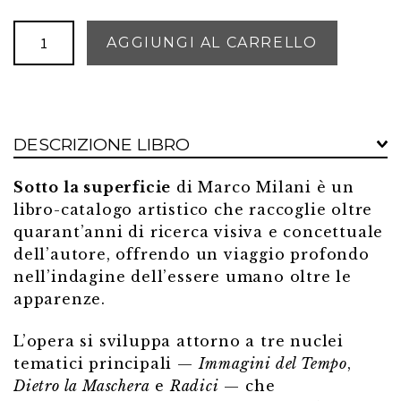
Sotto
AGGIUNGI AL CARRELLO
la
superficie
quantità
DESCRIZIONE LIBRO
Sotto la superficie
di Marco Milani è un
libro-catalogo artistico che raccoglie oltre
quarant’anni di ricerca visiva e concettuale
dell’autore, offrendo un viaggio profondo
nell’indagine dell’essere umano oltre le
apparenze.
L’opera si sviluppa attorno a tre nuclei
tematici principali —
Immagini del Tempo
,
Dietro la Maschera
e
Radici
— che