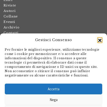
Riviste
Autori
Collane
Eventi
Archivio
Contatti
Gestisci Consenso
Termini e condizioni
Spese di spedizione
Per fornire le migliori esperienze, utilizziamo tecnologie
Politica dei resi
come i cookie per memorizzare e/o accedere alle
informazioni del dispositivo. Il consenso a queste
Informativa sulla privacy
tecnologie ci permetterà di elaborare dati come il
Il mio account
comportamento di navigazione o ID unici su questo sito.
Non acconsentire o ritirare il consenso può influire
Carrello
negativamente su alcune caratteristiche e funzioni.
Armando Dadò Editore
Via Giovanni Antonio Orelli 29
Accetta
Casella postale 563
Nega
CH - 6601 Locarno