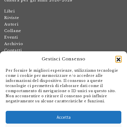
cultura per gli anni 2026-2028
Libri
Riviste
Autori
Collane
Eventi
Archivio
Contatti
Gestisci Consenso
Termini e condizioni
Spese di spedizione
Per fornire le migliori esperienze, utilizziamo tecnologie
Politica dei resi
come i cookie per memorizzare e/o accedere alle
informazioni del dispositivo. Il consenso a queste
Informativa sulla privacy
tecnologie ci permetterà di elaborare dati come il
Il mio account
comportamento di navigazione o ID unici su questo sito.
Non acconsentire o ritirare il consenso può influire
Carrello
negativamente su alcune caratteristiche e funzioni.
Armando Dadò Editore
Via Giovanni Antonio Orelli 29
Accetta
Casella postale 563