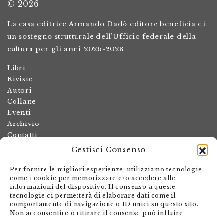
© 2026
La casa editrice Armando Dadò editore beneficia di
un sostegno strutturale dell’Ufficio federale della
cultura per gli anni 2026-2028
Libri
Riviste
Autori
Collane
Eventi
Archivio
Contatti
Gestisci Consenso
Termini e condizioni
Spese di spedizione
Per fornire le migliori esperienze, utilizziamo tecnologie
Politica dei resi
come i cookie per memorizzare e/o accedere alle
informazioni del dispositivo. Il consenso a queste
Informativa sulla privacy
tecnologie ci permetterà di elaborare dati come il
Il mio account
comportamento di navigazione o ID unici su questo sito.
Non acconsentire o ritirare il consenso può influire
Carrello