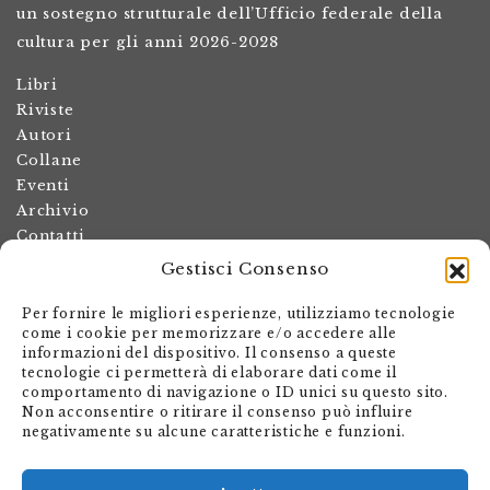
un sostegno strutturale dell’Ufficio federale della
cultura per gli anni 2026-2028
Libri
Riviste
Autori
Collane
Eventi
Archivio
Contatti
Gestisci Consenso
Termini e condizioni
Spese di spedizione
Per fornire le migliori esperienze, utilizziamo tecnologie
Politica dei resi
come i cookie per memorizzare e/o accedere alle
informazioni del dispositivo. Il consenso a queste
Informativa sulla privacy
tecnologie ci permetterà di elaborare dati come il
Il mio account
comportamento di navigazione o ID unici su questo sito.
Non acconsentire o ritirare il consenso può influire
Carrello
negativamente su alcune caratteristiche e funzioni.
Armando Dadò Editore
Via Giovanni Antonio Orelli 29