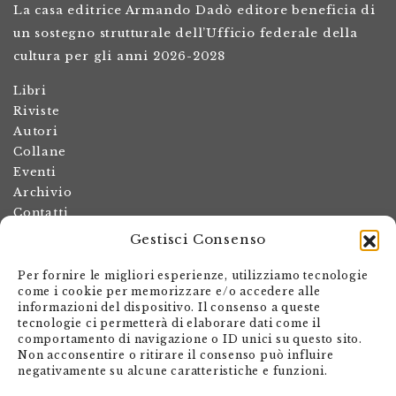
La casa editrice Armando Dadò editore beneficia di
un sostegno strutturale dell’Ufficio federale della
cultura per gli anni 2026-2028
Libri
Riviste
Autori
Collane
Eventi
Archivio
Contatti
Gestisci Consenso
Termini e condizioni
Spese di spedizione
Per fornire le migliori esperienze, utilizziamo tecnologie
Politica dei resi
come i cookie per memorizzare e/o accedere alle
informazioni del dispositivo. Il consenso a queste
Informativa sulla privacy
tecnologie ci permetterà di elaborare dati come il
Il mio account
comportamento di navigazione o ID unici su questo sito.
Non acconsentire o ritirare il consenso può influire
Carrello
negativamente su alcune caratteristiche e funzioni.
Armando Dadò Editore