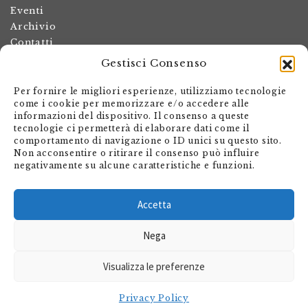
Eventi
Archivio
Contatti
Gestisci Consenso
Termini e condizioni
Spese di spedizione
Per fornire le migliori esperienze, utilizziamo tecnologie
Politica dei resi
come i cookie per memorizzare e/o accedere alle
informazioni del dispositivo. Il consenso a queste
Informativa sulla privacy
tecnologie ci permetterà di elaborare dati come il
Il mio account
comportamento di navigazione o ID unici su questo sito.
Non acconsentire o ritirare il consenso può influire
Carrello
negativamente su alcune caratteristiche e funzioni.
Armando Dadò Editore
Via Giovanni Antonio Orelli 29
Accetta
Casella postale 563
Nega
CH - 6601 Locarno
Visualizza le preferenze
shop@editore.ch
+41 91 756 01 20
Privacy Policy