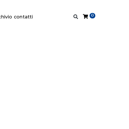
0
chivio
contatti