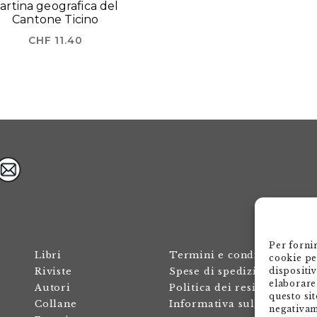
artina geografica del
Cantone Ticino
CHF
11.40
Per forni
Libri
Termini e condizioni
cookie pe
dispositi
Riviste
Spese di spedizione
elaborare
Autori
Politica dei resi
questo sit
Collane
Informativa sulla privacy
negativam