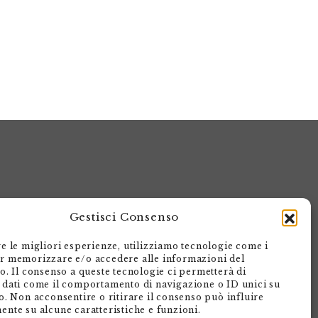
Gestisci Consenso
re le migliori esperienze, utilizziamo tecnologie come i
Armando Dadò Editore
r memorizzare e/o accedere alle informazioni del
vo. Il consenso a queste tecnologie ci permetterà di
Via Giovanni Antonio Orelli 29
 dati come il comportamento di navigazione o ID unici su
Casella postale 563
o. Non acconsentire o ritirare il consenso può influire
ente su alcune caratteristiche e funzioni.
CH - 6601 Locarno